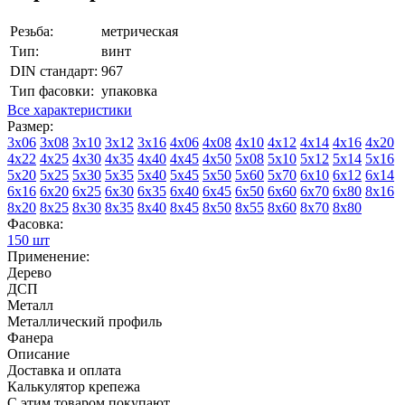
Резьба:
метрическая
Тип:
винт
DIN стандарт:
967
Тип фасовки:
упаковка
Все характеристики
Размер:
3х06
3х08
3х10
3х12
3х16
4х06
4х08
4х10
4х12
4х14
4х16
4х20
4х22
4х25
4х30
4х35
4х40
4х45
4х50
5х08
5х10
5х12
5х14
5х16
5х20
5х25
5х30
5х35
5х40
5х45
5х50
5х60
5х70
6х10
6х12
6х14
6х16
6х20
6х25
6х30
6х35
6х40
6х45
6х50
6х60
6х70
6х80
8х16
8х20
8х25
8х30
8х35
8х40
8х45
8х50
8х55
8х60
8х70
8х80
Фасовка:
150 шт
Применение:
Дерево
ДСП
Металл
Металлический профиль
Фанера
Описание
Доставка и оплата
Калькулятор крепежа
С этим товаром покупают