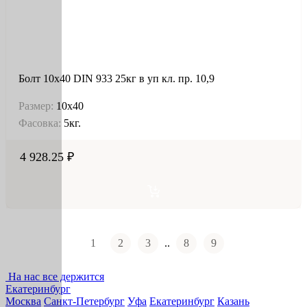
Болт 10х40 DIN 933 25кг в уп кл. пр. 10,9
Размер:
10х40
Фасовка:
5кг.
4 928.25 ₽
1
2
3
..
8
9
На нас все держится
Екатеринбург
Москва
Санкт-Петербург
Уфа
Екатеринбург
Казань