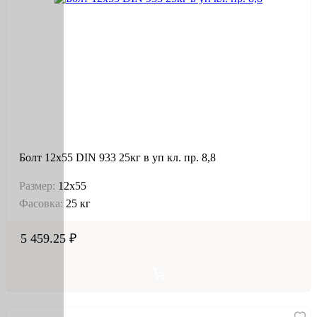
Болт 12х55 DIN 933 25кг в уп кл. пр. 8,8
Размер:
12х55
Фасовка:
25 кг
5 459.25 ₽