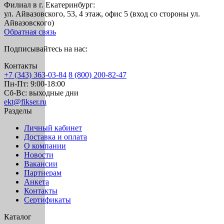
Филиал в г. Екатеринбург:
ул. Айвазовского, 53, 4 этаж, офис 5 (вход со стороны ул.
Айвазовского)
Обратная связь
Подписывайтесь на нас:
Контакты
+7 (343) 363-03-84
8 (800) 200-82-47
Пн-Пт:
9:00-18:00
Сб-Вс:
выходные дни
ekt@fikser.ru
Разделы
Личный кабинет
Доставка и оплата
О компании
Новости
Вакансии
Партнерам
Анкета
Контакты
Сертификаты
Каталог