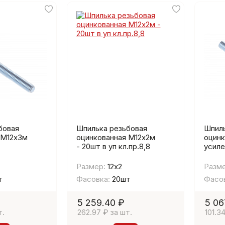
бовая
Шпилька резьбовая
Шпиль
 М12х3м
оцинкованная М12х2м
оцин
- 20шт в уп кл.пр.8,8
усиле
Размер:
12х2
Разме
т
Фасовка:
20шт
Фасов
5 259.40 ₽
5 06
т.
262.97 ₽ за шт.
101.3