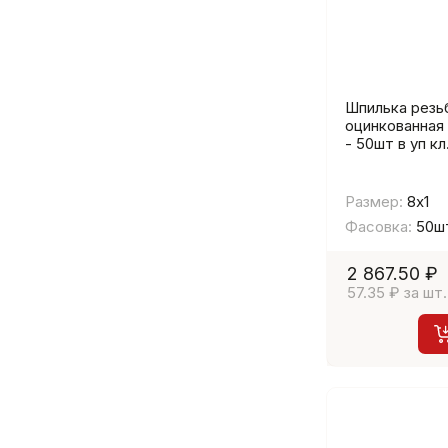
Шпилька резь
оцинкованная
- 50шт в уп кл
Размер:
8х1
Фасовка:
50ш
2 867.50 ₽
57.35 ₽ за шт.