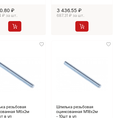
0.80 ₽
3 436.55 ₽
4 ₽ за шт.
687.31 ₽ за шт.
ка резьбовая
Шпилька резьбовая
кованная М6х2м
оцинкованная М18х2м
шт в уп
- 10шт в уп