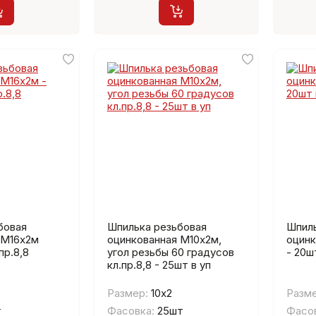
бовая
Шпилька резьбовая
Шпиль
 М16х2м
оцинкованная М10х2м,
оцинк
пр.8,8
угол резьбы 60 градусов
- 20шт
кл.пр.8,8 - 25шт в уп
Размер:
10х2
Разме
т
Фасовка:
25шт
Фасов