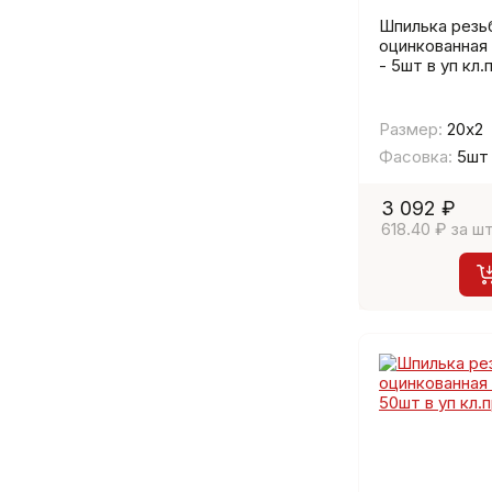
Шпилька резь
оцинкованная
- 5шт в уп кл.п
Размер:
20х2
Фасовка:
5шт
3 092 ₽
618.40 ₽ за шт