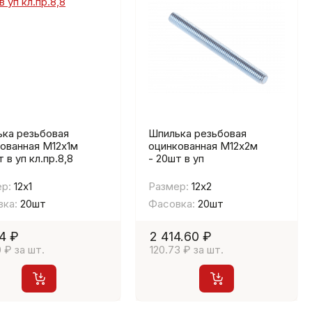
ка резьбовая
Шпилька резьбовая
ованная М12х1м
оцинкованная М12х2м
 в уп кл.пр.8,8
- 20шт в уп
р:
12х1
Размер:
12х2
ка:
20шт
Фасовка:
20шт
4 ₽
2 414.60 ₽
0 ₽ за шт.
120.73 ₽ за шт.