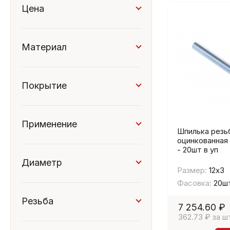
Цена
Материал
нержавеющая сталь А2
сталь
Покрытие
белый цинк
цинк
Применение
Шпилька резь
Бетон
оцинкованная
Дерево
- 20шт в уп
Кирпич полнотелый
Диаметр
Размер:
12х3
10
8
Фасовка:
20ш
Резьба
7 254.60 ₽
10
12
14
362.73 ₽ за ш
16
18
20