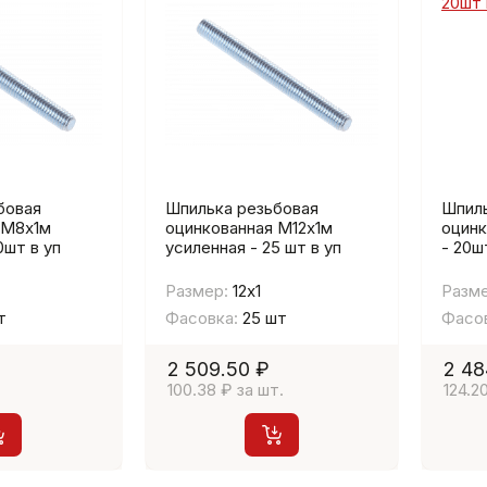
бовая
Шпилька резьбовая
Шпиль
 М8х1м
оцинкованная М12х1м
оцинк
0шт в уп
усиленная - 25 шт в уп
- 20шт
Размер:
12х1
Разме
т
Фасовка:
25 шт
Фасов
2 509.50 ₽
2 48
.
100.38 ₽ за шт.
124.2