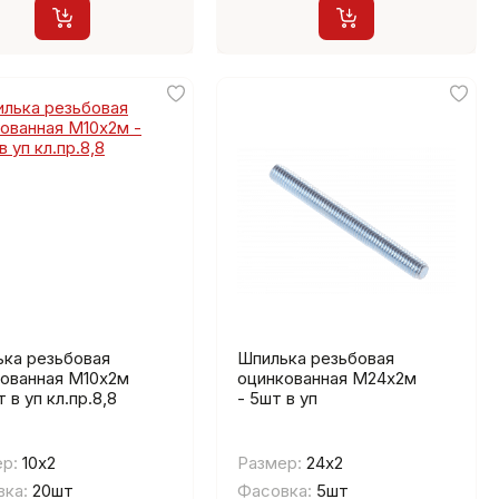
ка резьбовая
Шпилька резьбовая
ованная М10х2м
оцинкованная М24х2м
 в уп кл.пр.8,8
- 5шт в уп
р:
10х2
Размер:
24х2
ка:
20шт
Фасовка:
5шт