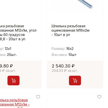
ка резьбовая
Шпилька резьбовая
ованная М12х1м, угол
оцинкованная М16х2м
ы 60 градусов
- 10шт в уп
8,8 - 20шт в уп
р:
12х1
Размер:
16х2
ка:
20шт.
Фасовка:
10шт
9.80 ₽
2 540.30 ₽
9 ₽ за шт.
254.03 ₽ за шт.