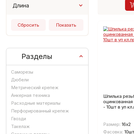
22
24
30
Длина
36
6
8
60
80
100
М10
М8
120
140
160
180
200
220
240
300
1000
2000
3000
Разделы
Саморезы
Дюбели
Метрический крепеж
Анкерная техника
Шпилька резь
оцинкованная
Расходные материалы
- 10шт в уп кл.
Перфорированный крепеж
Гвозди
Размер:
16х2
Такелаж
Фасовка:
10ш