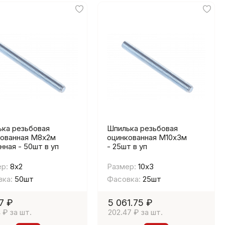
ка резьбовая
Шпилька резьбовая
кованная М8х2м
оцинкованная М10х3м
нная - 50шт в уп
- 25шт в уп
р:
8х2
Размер:
10х3
ка:
50шт
Фасовка:
25шт
7 ₽
5 061.75 ₽
4 ₽ за шт.
202.47 ₽ за шт.