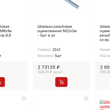
бовая
Шпилька резьбовая
Шпиль
 М8х1м
оцинкованная М22х2м
оцинк
.пр.8,8
- 5шт в уп
резьб
кл.пр.
Размер:
22х2
Разме
т
Фасовка:
5шт
Фасов
2 731.55 ₽
2 60
546.31 ₽ за шт.
130.4