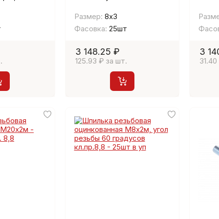
Размер:
8х3
Разме
т
Фасовка:
25шт
Фасов
3 148.25 ₽
3 14
.
125.93 ₽ за шт.
31.40