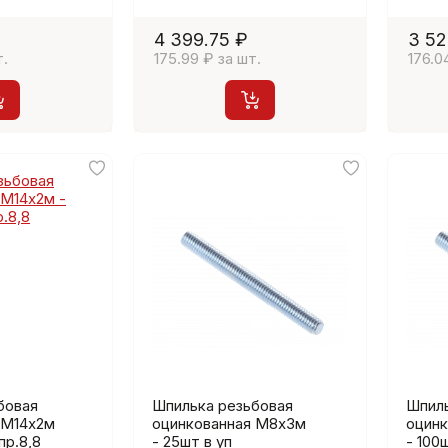
4 399.75 ₽
3 52
т.
175.99 ₽ за шт.
176.0
бовая
Шпилька резьбовая
Шпиль
 М14х2м
оцинкованная М8х3м
оцин
пр.8,8
- 25шт в уп
- 100