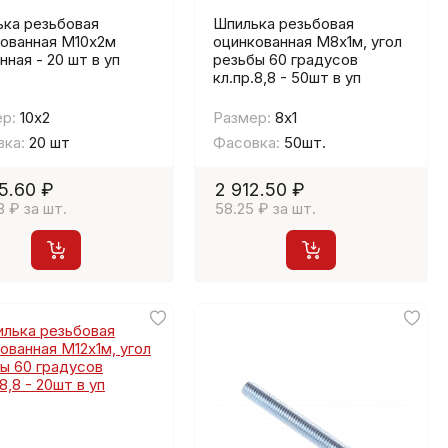
ка резьбовая
Шпилька резьбовая
ованная М10х2м
оцинкованная М8х1м, угол
нная - 20 шт в уп
резьбы 60 градусов
кл.пр.8,8 - 50шт в уп
р:
10х2
Размер:
8х1
ка:
20 шт
Фасовка:
50шт.
5.60 ₽
2 912.50 ₽
8 ₽ за шт.
58.25 ₽ за шт.