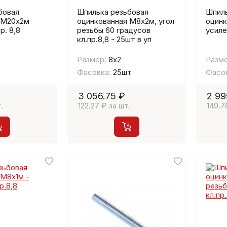
бовая
Шпилька резьбовая
Шпиль
 М20х2м
оцинкованная М8х2м, угол
оцинк
р. 8,8
резьбы 60 градусов
усиле
кл.пр.8,8 - 25шт в уп
Размер:
8х2
Разме
Фасовка:
25шт
Фасов
3 056.75 ₽
2 99
.
122.27 ₽ за шт.
149.7