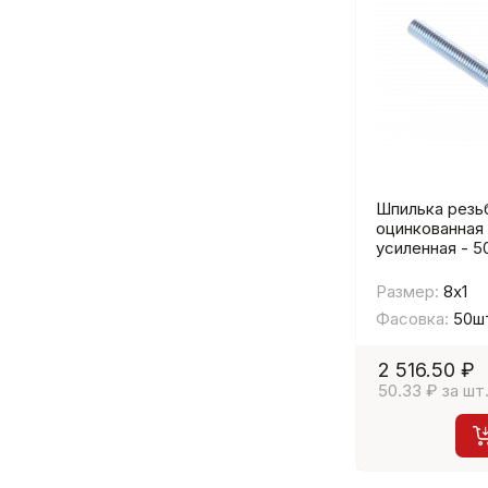
Шпилька резь
оцинкованная
усиленная - 5
Размер:
8х1
Фасовка:
50ш
2 516.50 ₽
50.33 ₽ за шт