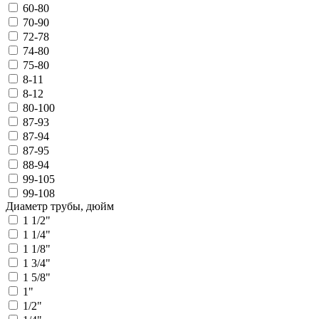
60-80
70-90
72-78
74-80
75-80
8-11
8-12
80-100
87-93
87-94
87-95
88-94
99-105
99-108
Диаметр трубы, дюйм
1 1/2"
1 1/4"
1 1/8"
1 3/4"
1 5/8"
1"
1/2"