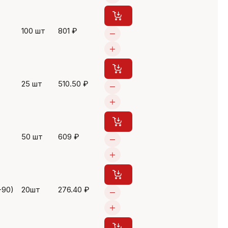
100 шт
801 ₽
25 шт
510.50 ₽
50 шт
609 ₽
-90)
20шт
276.40 ₽