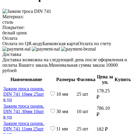
Материал:
сталь
Покрытие:
белый цинк
Оплата
Оплата по QR-коду
Банковская карта
Оплата по счету
Доставка
Доставка возможна на следующий день после оформления и
оплаты Вашего заказа.
Минимальная сумма заказа 10000
рублей
Цена за
Наименование
Размеры
Фасовка
Купить
уп.
Зажим троса оцинк.
178.25
DIN 741 10мм 25шт
10 мм
25 шт
₽
в уп
Зажим троса оцинк.
786.10
DIN 741 30мм 10шт
30 мм
10 шт
₽
в уп
Зажим троса оцинк.
DIN 741 11мм 25шт
11 мм
25 шт
182 ₽