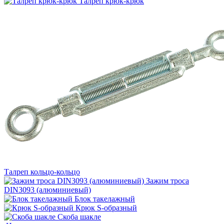
Талреп крюк-крюк
Талреп кольцо-кольцо
Зажим троса
DIN3093 (алюминиевый)
Блок такелажный
Крюк S-образный
Скоба шакле