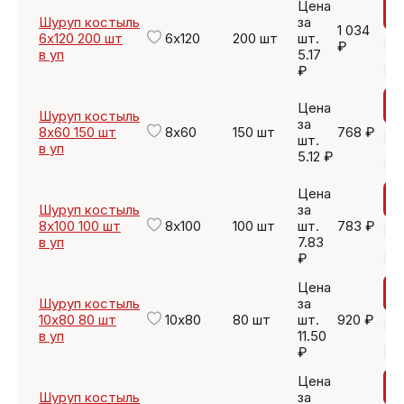
Цена
Шуруп костыль
за
1 034
6х120 200 шт
6х120
200 шт
шт.
₽
в уп
5.17
₽
Цена
Шуруп костыль
за
8х60 150 шт
8х60
150 шт
768 ₽
шт.
в уп
5.12 ₽
Цена
Шуруп костыль
за
8х100 100 шт
8х100
100 шт
шт.
783 ₽
в уп
7.83
₽
Цена
Шуруп костыль
за
10х80 80 шт
10х80
80 шт
шт.
920 ₽
в уп
11.50
₽
Цена
Шуруп костыль
за