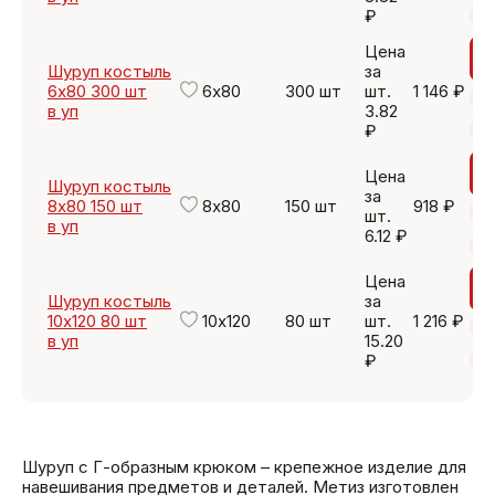
₽
Цена
Шуруп костыль
за
6х80 300 шт
6х80
300 шт
шт.
1 146 ₽
в уп
3.82
₽
Цена
Шуруп костыль
за
8х80 150 шт
8х80
150 шт
918 ₽
шт.
в уп
6.12 ₽
Цена
Шуруп костыль
за
10х120 80 шт
10х120
80 шт
шт.
1 216 ₽
в уп
15.20
₽
Шуруп с Г-образным крюком – крепежное изделие для
навешивания предметов и деталей. Метиз изготовлен