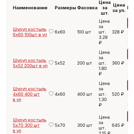
Цена
Цена
Наименование
Размеры
Фасовка
за
Ку
за уп.
шт.
Цена
за
Шуруп костыль
6х60
100 шт
шт.
328 ₽
6х60 100шт в уп
3.28
₽
Цена
за
Шуруп костыль
5х52
200 шт
шт.
360 ₽
5х52 200шт в уп
1.80
₽
Цена
Шуруп костыль
за
4х60 400 шт
4х60
400 шт
шт.
520 ₽
в уп
1.30
₽
Цена
Шуруп костыль
за
5х70 300 шт
5х70
300 шт
645 ₽
шт.
в уп
2.15 ₽