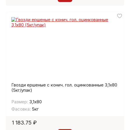
Гвозди ершеные с конич. гол. оцинкованные 3,1х80
(5кг/упак)
Размер:
3,1х80
Фасовка:
5кг
1 183.75 ₽