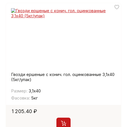
Гвозди ершеные с конич. гол. оцинкованные 3,1х40
(5кг/упак)
Размер:
3,1х40
Фасовка:
5кг
1 205.40 ₽