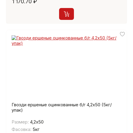
1 170.70 ₽
Гвозди ершеные оцинкованные б/г 4,2х50 (5кг/
упак)
Размер:
4,2х50
Фасовка:
5кг