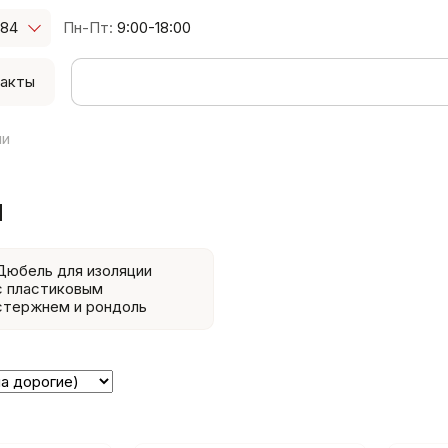
-84
Пн-Пт:
9:00-18:00
акты
ии
и
Дюбель для изоляции
с пластиковым
стержнем и рондоль