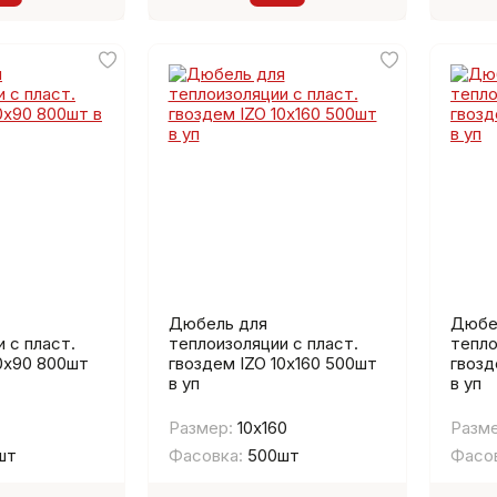
Дюбель для
Дюбе
 с пласт.
теплоизоляции с пласт.
тепло
10х90 800шт
гвоздем IZO 10х160 500шт
гвозд
в уп
в уп
Размер:
10х160
Разме
шт
Фасовка:
500шт
Фасов