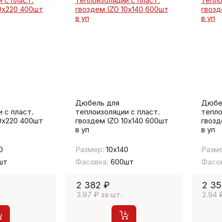
Дюбель для
Дюбе
 с пласт.
теплоизоляции с пласт.
тепло
0х220 400шт
гвоздем IZO 10х140 600шт
гвозд
в уп
в уп
0
Размер:
10х140
Разме
шт
Фасовка:
600шт
Фасов
2 382 ₽
2 35
3.97 ₽ за шт.
2.94 