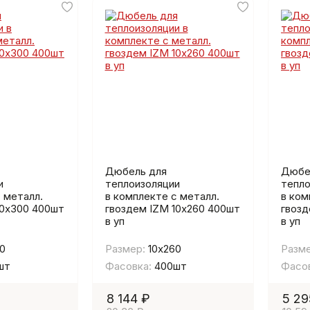
Дюбель для
Дюбе
и
теплоизоляции
тепло
 металл.
в комплекте с металл.
в ком
10х300 400шт
гвоздем IZМ 10х260 400шт
гвозд
в уп
в уп
0
Размер:
10х260
Разме
шт
Фасовка:
400шт
Фасов
8 144 ₽
5 29