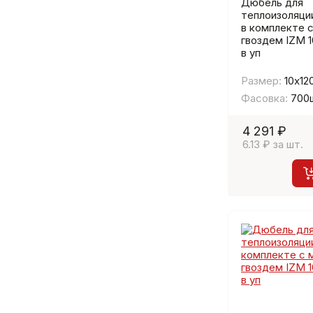
Дюбель для
теплоизоляци
в комплекте с
гвоздем IZМ 
в уп
Размер:
10х12
Фасовка:
700
4 291 ₽
6.13 ₽ за шт.