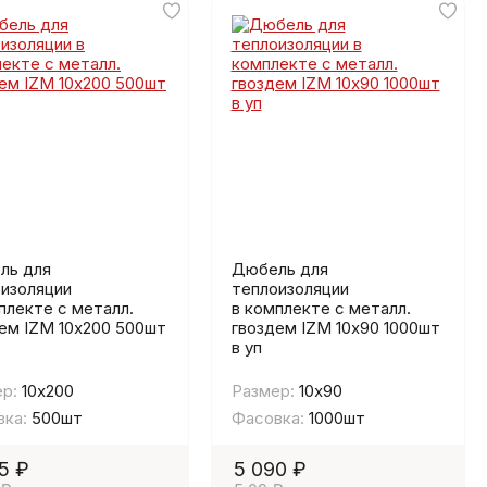
ль для
Дюбель для
изоляции
теплоизоляции
плекте с металл.
в комплекте с металл.
ем IZМ 10х200 500шт
гвоздем IZМ 10х90 1000шт
в уп
р:
10х200
Размер:
10х90
ка:
500шт
Фасовка:
1000шт
5 ₽
5 090 ₽