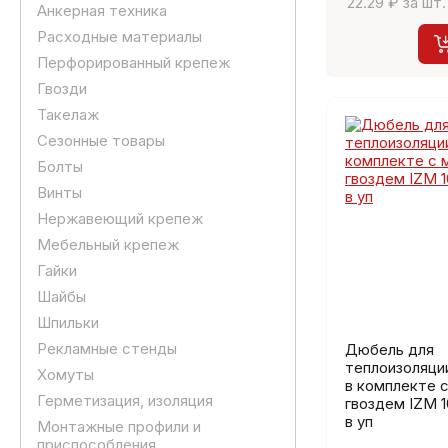
22.29 ₽ за шт.
Анкерная техника
Расходные материалы
Перфорированный крепеж
Гвозди
Такелаж
Сезонные товары
Болты
Винты
Нержавеющий крепеж
Мебельный крепеж
Гайки
Шайбы
Шпильки
Рекламные стенды
Дюбель для
теплоизоляци
Хомуты
в комплекте с
Герметизация, изоляция
гвоздем IZМ 
в уп
Монтажные профили и
приспособления