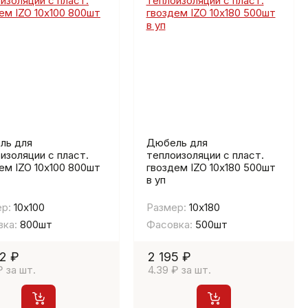
ль для
Дюбель для
изоляции с пласт.
теплоизоляции с пласт.
ем IZO 10х100 800шт
гвоздем IZO 10х180 500шт
в уп
р:
10х100
Размер:
10х180
ка:
800шт
Фасовка:
500шт
2 ₽
2 195 ₽
₽ за шт.
4.39 ₽ за шт.