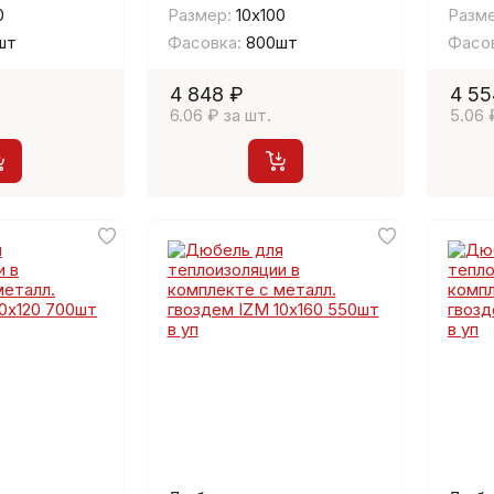
0
Размер:
10х100
Разме
шт
Фасовка:
800шт
Фасов
4 848 ₽
4 55
6.06 ₽ за шт.
5.06 