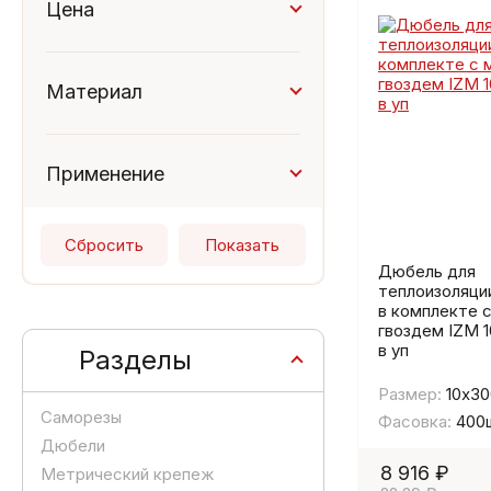
Цена
Материал
гвоздь - ударопрочный
полипропилен
гвоздь – оцинкованная
Применение
сталь
Бетон
дюбель – ударопрочный
Камень природный
полипропилен
Кирпич полнотелый
Дюбель для
теплоизоляци
в комплекте с
гвоздем IZМ 
в уп
Разделы
Размер:
10х30
Саморезы
Фасовка:
400
Дюбели
8 916 ₽
Метрический крепеж