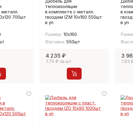
Дюбель для
Дюбе
и
теплоизоляции
тепло
 металл.
в комплекте с металл.
в ком
10х120 700шт
гвоздем IZМ 10х160 550шт
гвозд
в уп
в уп
0
Размер:
10х160
Разме
шт
Фасовка:
550шт
Фасов
4 235 ₽
3 96
7.70 ₽ за шт.
7.93 