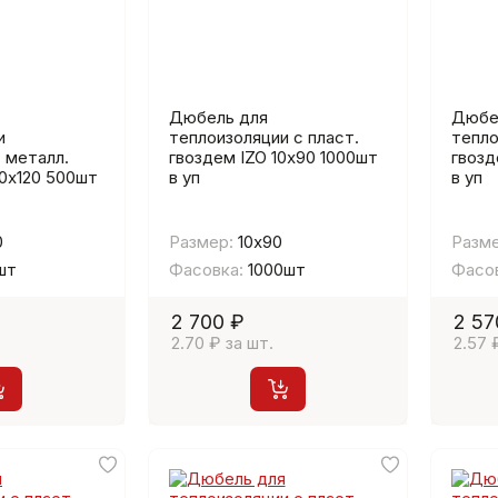
Дюбель для
Дюбе
и
теплоизоляции с пласт.
тепло
 металл.
гвоздем IZO 10х90 1000шт
гвозд
10х120 500шт
в уп
в уп
0
Размер:
10х90
Разме
шт
Фасовка:
1000шт
Фасов
2 700 ₽
2 57
2.70 ₽ за шт.
2.57 