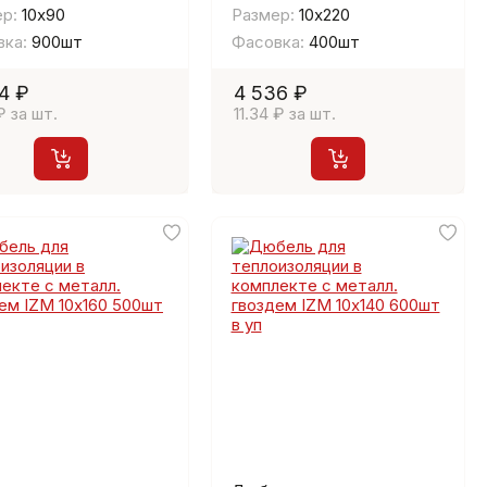
р:
10х90
Размер:
10х220
ка:
900шт
Фасовка:
400шт
4 ₽
4 536 ₽
₽ за шт.
11.34 ₽ за шт.