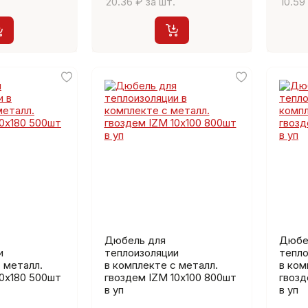
20.36 ₽ за шт.
10.59
Дюбель для
Дюбе
и
теплоизоляции
тепло
 металл.
в комплекте с металл.
в ком
10х180 500шт
гвоздем IZМ 10х100 800шт
гвозд
в уп
в уп