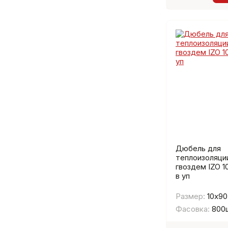
Дюбель для
теплоизоляции
гвоздем IZO 
в уп
Размер:
10х90
Фасовка:
800