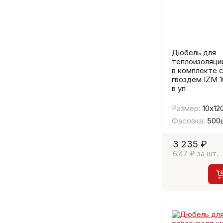
Дюбель для
теплоизоляци
в комплекте с
гвоздем IZМ 
в уп
Размер:
10х12
Фасовка:
500
3 235 ₽
6.47 ₽ за шт.