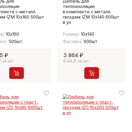
ль для
Дюбель для
изоляции
теплоизоляции
плекте с металл.
в комплекте с металл.
ем IZМ 10х160 500шт
гвоздем IZМ 10х140 600шт
в уп
р:
10х160
Размер:
10х140
ка:
500шт
Фасовка:
600шт
5 ₽
3 864 ₽
₽ за шт.
6.44 ₽ за шт.