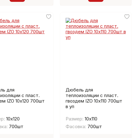
ль для
Дюбель для
изоляции с пласт.
теплоизоляции с пласт.
ем IZO 10х120 700шт
гвоздем IZO 10х110 700шт
в уп
р:
10х120
Размер:
10х110
ка:
700шт
Фасовка:
700шт