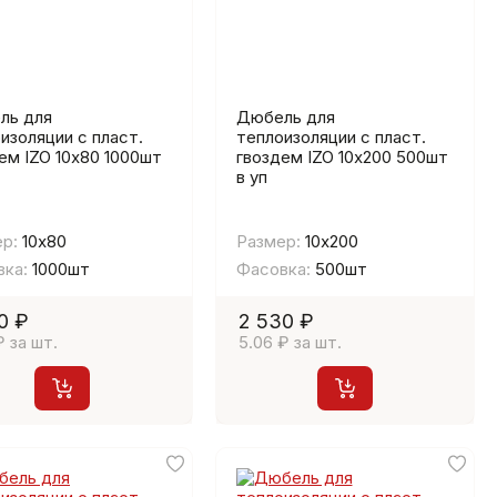
ль для
Дюбель для
изоляции с пласт.
теплоизоляции с пласт.
ем IZO 10х80 1000шт
гвоздем IZO 10х200 500шт
в уп
р:
10х80
Размер:
10х200
ка:
1000шт
Фасовка:
500шт
0 ₽
2 530 ₽
₽ за шт.
5.06 ₽ за шт.