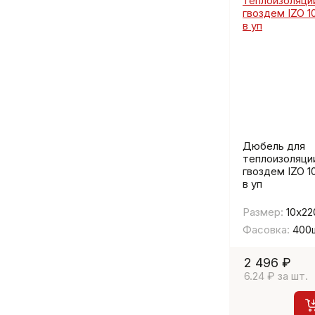
Дюбель для
теплоизоляции
гвоздем IZO 1
в уп
Размер:
10х22
Фасовка:
400
2 496 ₽
6.24 ₽ за шт.