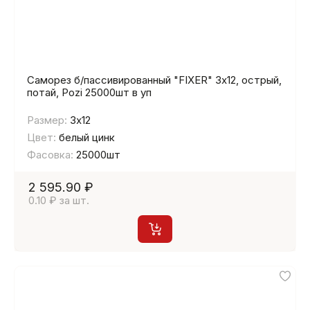
Саморез б/пассивированный "FIXER" 3х12, острый,
потай, Pozi 25000шт в уп
Размер:
3х12
Цвет:
белый цинк
Фасовка:
25000шт
2 595.90 ₽
0.10 ₽ за шт.