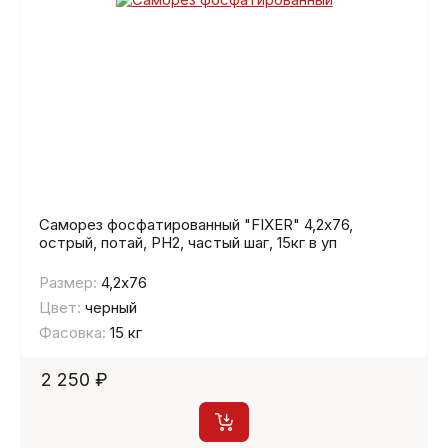
Саморез фосфатированный "FIXER" 4,2х76,
острый, потай, PH2, частый шаг, 15кг в уп
Размер:
4,2х76
Цвет:
черный
Фасовка:
15 кг
2 250 ₽