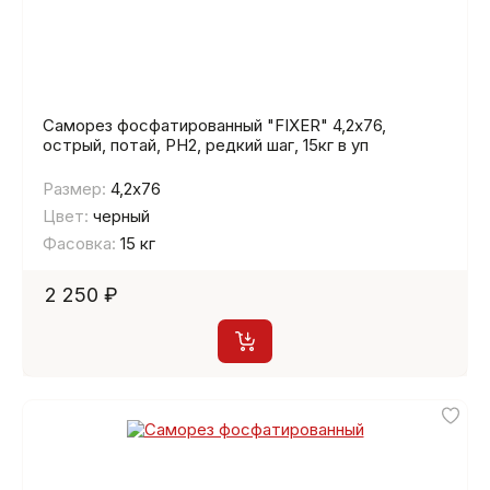
Саморез фосфатированный "FIXER" 4,2х76,
острый, потай, PH2, редкий шаг, 15кг в уп
Размер:
4,2х76
Цвет:
черный
Фасовка:
15 кг
2 250 ₽