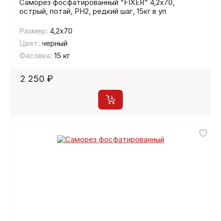
Саморез фосфатированный "FIXER" 4,2х70,
острый, потай, PH2, редкий шаг, 15кг в уп
Размер:
4,2х70
Цвет:
черный
Фасовка:
15 кг
2 250 ₽