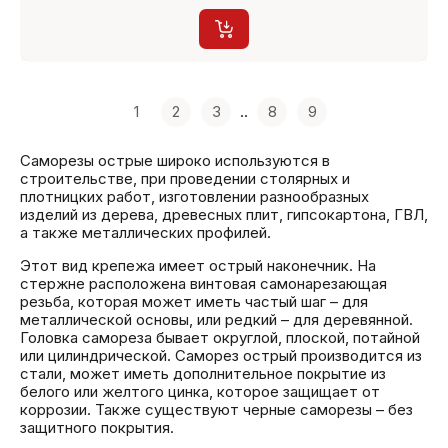
1
2
3
..
8
9
Саморезы острые широко используются в
строительстве, при проведении столярных и
плотницких работ, изготовлении разнообразных
изделий из дерева, древесных плит, гипсокартона, ГВЛ,
а также металлических профилей.
Этот вид крепежа имеет острый наконечник. На
стержне расположена винтовая самонарезающая
резьба, которая может иметь частый шаг – для
металлической основы, или редкий – для деревянной.
Головка самореза бывает округлой, плоской, потайной
или цилиндрической. Саморез острый производится из
стали, может иметь дополнительное покрытие из
белого или желтого цинка, которое защищает от
коррозии. Также существуют черные саморезы – без
защитного покрытия.