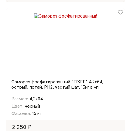
Саморез фосфатированный "FIXER" 4,2х64,
острый, потай, PH2, частый шаг, 15кг в уп
Размер:
4,2х64
Цвет:
черный
Фасовка:
15 кг
2 250 ₽